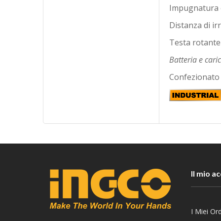
Impugnatura 
Distanza di ir
Testa rotante 
Batteria e car
Confezionato 
Il mio a
I Miei Ord