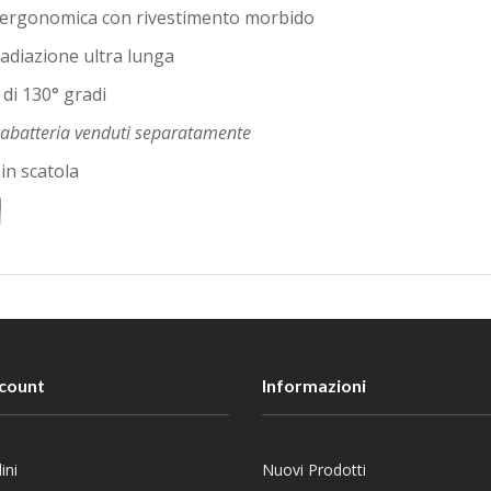
ergonomica con rivestimento morbido
radiazione ultra lunga
di 130° gradi
icabatteria venduti separatamente
in scatola
ccount
Informazioni
ini
Nuovi Prodotti