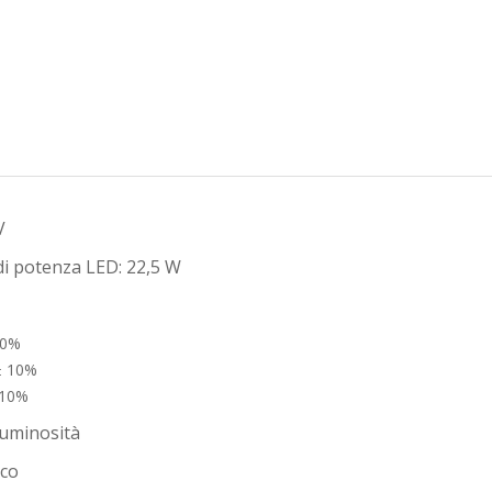
V
di potenza LED: 22,5 W
10%
± 10%
 10%
luminosità
ico