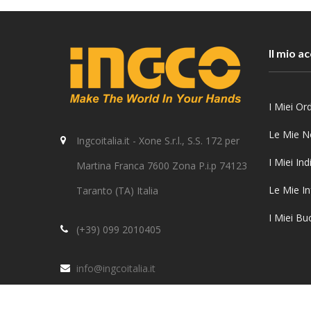
Il mio a
I Miei Ord
Le Mie N
Ingcoitalia.it - Xone S.r.l., S.S. 172 per
I Miei Indi
Martina Franca 7600 Zona P.i.p 74123
Le Mie In
Taranto (TA) Italia
I Miei Bu
(+39) 099 2010405
info@ingcoitalia.it