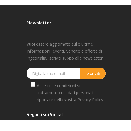
Newsletter
Vuoi essere aggiornato sulle ultime
informazioni, eventi, vendite e offerte di
IngcoItalia. Iscriviti subito alla newsletter!
Iscriviti
Accetto le condizioni sul
trattamento dei dati personali
riportate nella vostra
Privacy Policy
Seguici sui Social