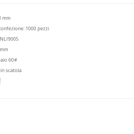
8 mm
confezione: 1000 pezzi
NLI9005
9 mm
iaio 60#
in scatola